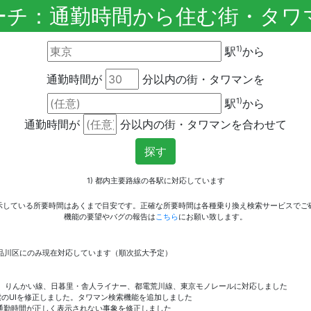
ーチ：通勤時間から住む街・タワ
1)
駅
から
通勤時間が
分以内の街・タワマンを
1)
駅
から
通勤時間が
分以内の街・タワマンを合わせて
探す
1) 都内主要路線の各駅に対応しています
示している所要時間はあくまで目安です。正確な所要時間は各種乗り換え検索サービスでご
機能の要望やバグの報告は
こちら
にお願い致します。
品川区にのみ現在対応しています（順次拡大予定）
りかもめ、りんかい線、日暮里・舎人ライナー、都電荒川線、東京モノレールに対応しました
での検索のUIを修正しました。タワマン検索機能を追加しました
の駅の通勤時間が正しく表示されない事象を修正しました